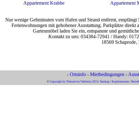
Appartement Krabbe
Appartement 
Nur wenige Gehminuten vom Hafen und Strand entfernt, empfängt Sie 
Ferienwohnungen mit gehobener Ausstattung. Parkplätze direkt a
Gartenmöbel laden Sie ein, entspannte und gemütlich
Kontakt zu uns: 034384-72941 / Handy: 017
18569 Schaprode, 
-
Ortsinfo
-
Mietbedingungen
-
Ausst
©
Copyright by Teleservice Vallentin 2015
/
Satshop
/
Kopfstationen
/
Reise